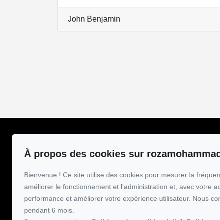
John Benjamin
Roza Mohammadi
Pour me joindre
À propos des cookies sur rozamohamma
Accueil
GROUPE SUTTON-
514-867-311
À propos
Bienvenue ! Ce site utilise des cookies pour mesurer la fréquent
Inscriptions
améliorer le fonctionnement et l'administration et, avec votre a
Écrivez-moi un
Vendre
performance et améliorer votre expérience utilisateur. Nous co
Acheter
pendant 6 mois.