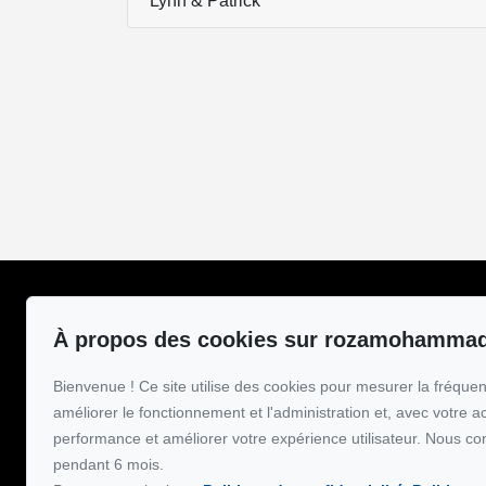
Lynn & Patrick
Roza Mohammadi
Pour me joindre
À propos des cookies sur rozamohamma
Accueil
GROUPE SUTTON-
514-867-311
À propos
Bienvenue ! Ce site utilise des cookies pour mesurer la fréquent
Inscriptions
améliorer le fonctionnement et l'administration et, avec votre a
Écrivez-moi un
Vendre
performance et améliorer votre expérience utilisateur. Nous co
Acheter
pendant 6 mois.