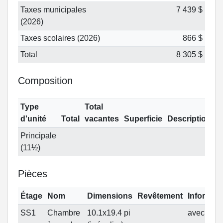
Taxes municipales
7 439 $
(2026)
Taxes scolaires (2026)
866 $
Total
8 305 $
Composition
Type
Total
d'unité
Total
vacantes
Superficie
Description
Principale
(11½)
Pièces
Étage
Nom
Dimensions
Revêtement
Informat
SS1
Chambre
10.1x19.4 pi
avec walk