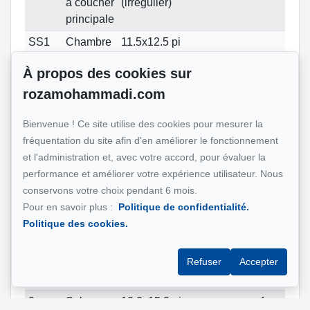
à coucher
(irrégulier)
principale
SS1
Chambre
11.5x12.5 pi
à coucher
(irrégulier)
À propos des cookies sur
SS1
Salle de
10.2x7.11 pi
avec sall
rozamohammadi.com
bains
(irrégulier)
lavage
RC
Chambre
14.2x10.4 pi
avec gran
Bienvenue ! Ce site utilise des cookies pour mesurer la
à coucher
dressing
fréquentation du site afin d'en améliorer le fonctionnement
et l'administration et, avec votre accord, pour évaluer la
RC
Chambre
14.3x10.7 pi
avec
performance et améliorer votre expérience utilisateur. Nous
à coucher
dressing
conservons votre choix pendant 6 mois.
RC
Salle de
6.10x12.8 pi
Pour en savoir plus :
Politique de confidentialité.
bains
(irrégulier)
Politique des cookies.
2
Cuisine
13.1x10.3 pi
2
Salle à
8.2x15.2 pi
Refuser
Accepter
manger
(irrégulier)
2
Salon
12.2x15.2 pi
foyer au 