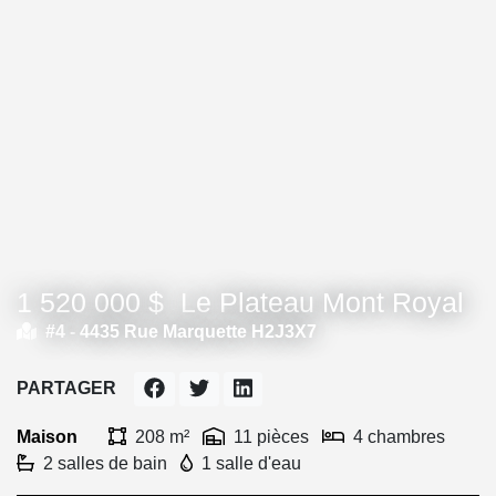
1 520 000 $
Le Plateau Mont Royal
#4 -
4435 Rue Marquette H2J3X7
PARTAGER
Maison
208 m²
11 pièces
4 chambres
2 salles de bain
1 salle d'eau